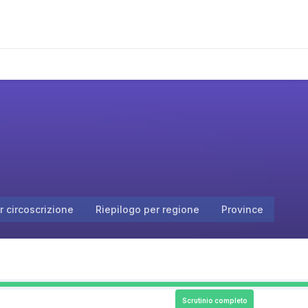
r circoscrizione
Riepilogo per regione
Province
Scrutinio completo