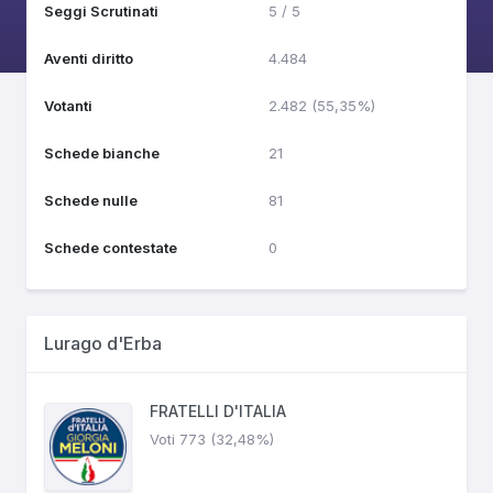
Seggi Scrutinati
5 / 5
Aventi diritto
4.484
Votanti
2.482 (55,35%)
Schede bianche
21
Schede nulle
81
Schede contestate
0
Lurago d'Erba
FRATELLI D'ITALIA
Voti 773 (32,48%)