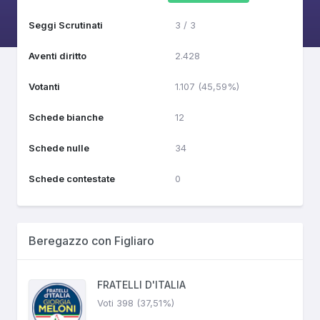
Seggi Scrutinati
3 / 3
Aventi diritto
2.428
Votanti
1.107 (45,59%)
Schede bianche
12
Schede nulle
34
Schede contestate
0
Beregazzo con Figliaro
FRATELLI D'ITALIA
Voti 398 (37,51%)